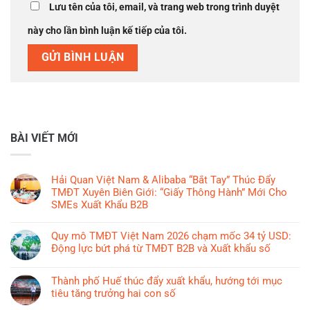
Lưu tên của tôi, email, và trang web trong trình duyệt
này cho lần bình luận kế tiếp của tôi.
BÀI VIẾT MỚI
Hải Quan Việt Nam & Alibaba “Bắt Tay” Thúc Đẩy
TMĐT Xuyên Biên Giới: “Giấy Thông Hành” Mới Cho
SMEs Xuất Khẩu B2B
Không
có
Quy mô TMĐT Việt Nam 2026 chạm mốc 34 tỷ USD:
bình
Động lực bứt phá từ TMĐT B2B và Xuất khẩu số
luận
Không
ở
có
Thành phố Huế thúc đẩy xuất khẩu, hướng tới mục
Hải
bình
tiêu tăng trưởng hai con số
Quan
luận
Việt