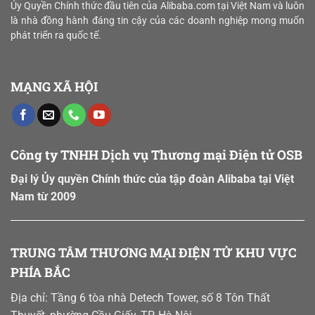
Hóa
Ủy Quyền Chính thức đầu tiên của Alibaba.com tại Việt Nam và luôn
“bản
Năng
là nhà đồng hành đáng tin cậy của các doanh nghiệp mong muốn
đồ
Lực
số”
phát triển ra quốc tế.
Sản
vùng
Xuất
nguyên
và
liệu
Chiến
MẠNG XÃ HỘI
Lược
“Xanh”
trên
Sàn
B2B
Công ty TNHH Dịch vụ Thương mại Điện tử OSB
Đại lý Ủy quyền Chính thức của tập đoàn Alibaba tại Việt
Nam từ 2009
TRUNG TÂM THƯƠNG MẠI ĐIỆN TỬ KHU VỰC
PHÍA BẮC
Địa chỉ: Tầng 6 tòa nhà Detech Tower, số 8 Tôn Thất