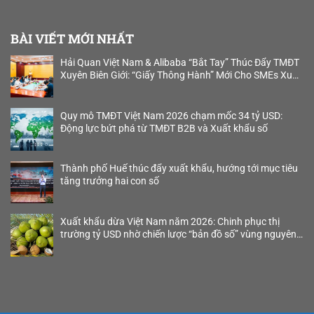
BÀI VIẾT MỚI NHẤT
Hải Quan Việt Nam & Alibaba “Bắt Tay” Thúc Đẩy TMĐT
Xuyên Biên Giới: “Giấy Thông Hành” Mới Cho SMEs Xuất
Khẩu B2B
Quy mô TMĐT Việt Nam 2026 chạm mốc 34 tỷ USD:
Động lực bứt phá từ TMĐT B2B và Xuất khẩu số
Thành phố Huế thúc đẩy xuất khẩu, hướng tới mục tiêu
tăng trưởng hai con số
Xuất khẩu dừa Việt Nam năm 2026: Chinh phục thị
trường tỷ USD nhờ chiến lược “bản đồ số” vùng nguyên
liệu