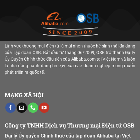
Mới
tiêu
7/2026:
phá
2026:
Cho
tăng
Dệt
từ
Chinh
SMEs
trưởng
May
TMĐT
phục
Xuất
hai
Việt
B2B
thị
Khẩu
con
Nam
và
trường
B2B
số
Chuyển
Xuất
tỷ
Mình
khẩu
USD
–
số
nhờ
L
ĩnh vực thương mại điện tử là mũi nhọn thuộc hệ sinh thái đa dạng
Tối
chiến
Ưu
của Tập đoàn
OSB. Bắt đầu từ tháng
06/2009
, OSB trở thành
Đại lý
lược
Hóa
Ủy Quyền Chính thức đầu tiên của Alibaba.com tại Việt Nam và luôn
“bản
Năng
là nhà đồng hành đáng tin cậy của các doanh nghiệp mong muốn
đồ
Lực
số”
phát triển ra quốc tế.
Sản
vùng
Xuất
nguyên
và
liệu
Chiến
MẠNG XÃ HỘI
Lược
“Xanh”
trên
Sàn
B2B
Công ty TNHH Dịch vụ Thương mại Điện tử OSB
Đại lý Ủy quyền Chính thức của tập đoàn Alibaba tại Việt