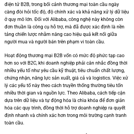
điện tử B2B, trong bối cảnh thương mại toàn cầu ngày
càng đòi hỏi tốc độ, độ chính xác và khả năng xử lý dữ liệu
ở quy mô lớn. Đối với Alibaba, công nghệ này không còn
đơn thuần là công cụ hỗ trợ, mà đã được xác định là nền
tảng chiến lược nhằm nâng cao hiệu quả kết nối giữa
người mua và người bán trên phạm vi toàn cầu.
Hoạt động thương mại B2B vốn có mức độ phức tạp cao
hơn so với B2C, khi doanh nghiệp phải cân nhắc đồng thời
nhiều yếu tố như yêu cầu kỹ thuật, tiêu chuẩn chất lượng,
chứng nhận, năng lực sản xuất, giá cả và logistics. Việc xử
lý các yếu tố này theo cách truyền thống thường tiêu tốn
nhiều thời gian và nguồn lực. Theo Alibaba, cách tiếp cận
dựa trên dữ liệu và tự động hóa là chìa khóa để đơn giản
hóa các quy trình, đồng thời hỗ trợ doanh nghiệp ra quyết
định nhanh và chính xác hơn trong môi trường cạnh tranh
toàn cầu.