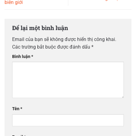
biên giới
Để lại một bình luận
Email của bạn sẽ không được hiển thị công khai.
Các trường bắt buộc được đánh dấu
*
Bình luận
*
Tên
*