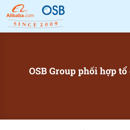
Bỏ
qua
nội
dung
OSB Group phối hợp tổ