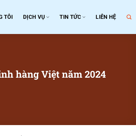
G TÔI
DỊCH VỤ
TIN TỨC
LIÊN HỆ
inh hàng Việt năm 2024