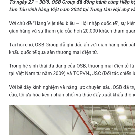
Từ ngày 27 – 30/8, OSB Group đã đồng hành cùng Hiệp hộ
lãm Tôn vinh hàng Việt năm 2024 tại Trung tâm Hội chợ và
Với chủ đề “Hàng Việt tiêu biểu – Hội nhập quốc tế”, sự ki
gian hàng và sự tham gia của hơn 20.000 khách tham qua
Tại hội chợ, OSB Group đã ghi dấu ấn với gian hàng nổi bậ
khẩu quốc tế qua sàn thương mại điện tử.
Trong hệ sinh thái đa dạng của OSB, thương mại điện tử là
tại Việt Nam từ năm 2009) và TOPVN., JSC (Đối tác chiến l
Với bề dày kinh nghiệm và năng lực chuyên sâu, OSB đã trự
cầu, tối ưu hóa kênh phân phối và thúc đẩy xuất khẩu thôn