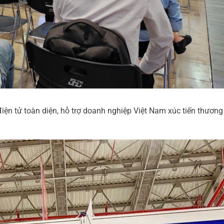
ện tử toàn diện, hỗ trợ doanh nghiệp Việt Nam xúc tiến thương