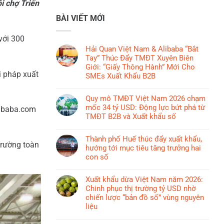
i chợ Triển
BÀI VIẾT MỚI
với 300
Hải Quan Việt Nam & Alibaba “Bắt
Tay” Thúc Đẩy TMĐT Xuyên Biên
Giới: “Giấy Thông Hành” Mới Cho
i pháp xuất
SMEs Xuất Khẩu B2B
Không
có
Quy mô TMĐT Việt Nam 2026 chạm
bình
mốc 34 tỷ USD: Động lực bứt phá từ
libaba.com
luận
TMĐT B2B và Xuất khẩu số
ở
Không
Hải
có
Thành phố Huế thúc đẩy xuất khẩu,
Quan
trường toàn
bình
hướng tới mục tiêu tăng trưởng hai
Việt
luận
con số
Nam
ở
&
Không
Quy
Alibaba
có
Xuất khẩu dừa Việt Nam năm 2026:
mô
“Bắt
bình
Chinh phục thị trường tỷ USD nhờ
TMĐT
Tay”
luận
chiến lược “bản đồ số” vùng nguyên
Việt
Thúc
ở
liệu
Nam
Đẩy
Thành
2026
Không
TMĐT
phố