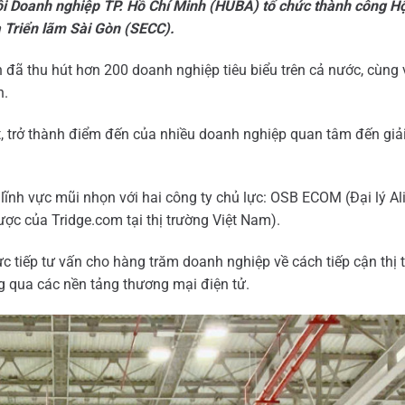
i Doanh nghiệp TP. Hồ Chí Minh (HUBA) tổ chức thành công Hộ
 Triển lãm Sài Gòn (SECC).
ện đã thu hút hơn 200 doanh nghiệp tiêu biểu trên cả nước, cùng 
n.
t, trở thành điểm đến của nhiều doanh nghiệp quan tâm đến giả
 lĩnh vực mũi nhọn với hai công ty chủ lực: OSB ECOM (Đại lý A
ược của Tridge.com tại thị trường Việt Nam).
c tiếp tư vấn cho hàng trăm doanh nghiệp về cách tiếp cận thị 
g qua các nền tảng thương mại điện tử.