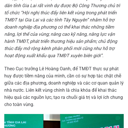
dân tỉnh Gia Lai rất vinh dự được Bộ Công Thương chủ trì
tổ chức “Hội nghị thúc đẩy liên kết vùng trong phát triển
TMĐT tại Gia Lai và các tỉnh Tây Nguyên” nhằm hỗ trợ
doanh nghiệp địa phương có thể khai thác những tiềm
năng, lợi thế của vùng; nâng cao kỹ năng, năng lực vận
hành TMĐT, phát triển thương hiệu sản phẩm; chủ động
thúc đẩy mở rộng kênh phân phối mới cũng như hỗ trợ
hoạt động xuất khẩu qua TMĐT xuyên biên giới”
.
Theo Cục trưởng Lê Hoàng Oanh, để TMĐT thực sự phát
huy được tiềm năng của mình, cần có sự hợp tác chặt chẽ
giữa các địa phương, doanh nghiệp và các cơ quan quản lý
nhà nước. Liên kết vùng chính là chìa khóa để khai thác
hiệu quả các nguồn lực, tạo ra chuỗi giá trị và lợi ích chung
cho toàn vùng.