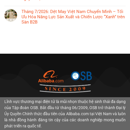
“Bắt
ở
Việt
Không
Tay”
Thành
Nam
có
Tháng 7/2026: Dệt May Việt Nam Chuyển Mình – Tối
Thúc
phố
2026
bình
Ưu Hóa Năng Lực Sản Xuất và Chiến Lược “Xanh” trên
Đẩy
Huế
chạm
luận
Sàn B2B
TMĐT
thúc
mốc
ở
Xuyên
đẩy
Không
34
Xuất
Biên
xuất
có
tỷ
khẩu
Giới:
khẩu,
bình
USD:
dừa
“Giấy
hướng
luận
Động
Việt
Thông
tới
ở
lực
Nam
Hành”
mục
Tháng
bứt
năm
Mới
tiêu
7/2026:
phá
2026:
Cho
tăng
Dệt
từ
Chinh
SMEs
trưởng
May
TMĐT
phục
Xuất
hai
Việt
B2B
thị
Khẩu
con
Nam
và
trường
B2B
số
Chuyển
Xuất
tỷ
Mình
khẩu
USD
–
số
nhờ
L
ĩnh vực thương mại điện tử là mũi nhọn thuộc hệ sinh thái đa dạng
Tối
chiến
Ưu
của Tập đoàn
OSB. Bắt đầu từ tháng
06/2009
, OSB trở thành
Đại lý
lược
Hóa
Ủy Quyền Chính thức đầu tiên của Alibaba.com tại Việt Nam và luôn
“bản
Năng
là nhà đồng hành đáng tin cậy của các doanh nghiệp mong muốn
đồ
Lực
số”
phát triển ra quốc tế.
Sản