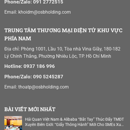
Phone/Zalo: 091 2772515
Email: khoidm@osbholding.com
TRUNG TÂM THƯƠNG MẠI ĐIỆN TỬ KHU VỰC
PHÍA NAM
Địa chỉ: Phòng 1001, Lầu 10, Tòa nhà Vina Giầy, 180-182
Lý Chính Thắng, Phường Nhiêu Lộc, TP. Hồ Chí Minh
Hotline: 0937 186 996
Phone/Zalo: 090 5245287
Email:
thoatp@osbholding.com
BÀI VIẾT MỚI NHẤT
Hải Quan Việt Nam & Alibaba “Bắt Tay” Thúc Đẩy TMĐT
Xuyên Biên Giới: “Giấy Thông Hành” Mới Cho SMEs Xuất
Khẩu B2B