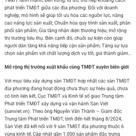
TMĐT lành mạnh, bền vững, từ đó, thu hẹp khoảng cách
phát triển TMĐT giữa các địa phương. Đối với doanh
nghiệp, mô hình sẽ giúp tối ưu hóa các nguồn lực, nâng
cao năng lực sản xuất; Chuẩn hóa quy trình sản xuất, phân
phối sản phẩm; Gia tăng nhận diện thương hiệu, mở rộng
thị trường tiêu thụ. Bên cạnh đó, chuỗi sự kiện còn giúp
người dân tăng khả năng tiếp cận sản phẩm; Tăng sự lựa
chọn sản phẩm với chất lượng dịch vụ tốt, giá thành giảm…
Mở rộng thị trường xuất khẩu cùng TMĐT xuyên biên giới
Với mục tiêu xây dựng sàn TMĐT hợp nhất các sàn TMĐT
địa phương đang hoạt động chưa thực sự hiệu quả, chưa
có tính liên kết, Cục TMĐT và Kinh tế số giao Trung tâm
Phát triển TMĐT xây dựng và vận hành Sàn Việt
(sanviet.vn). Theo ông Nguyễn Văn Thành – Giám đốc
Trung tâm Phát triển TMĐT, tính đến hết tháng 8/2024,
Sàn Việt đã kết nối với 9 sàn TMĐT địa phương thuộc 6
vùng kinh tế; Cập nhật gần 1.000 sản phẩm đặc trưng