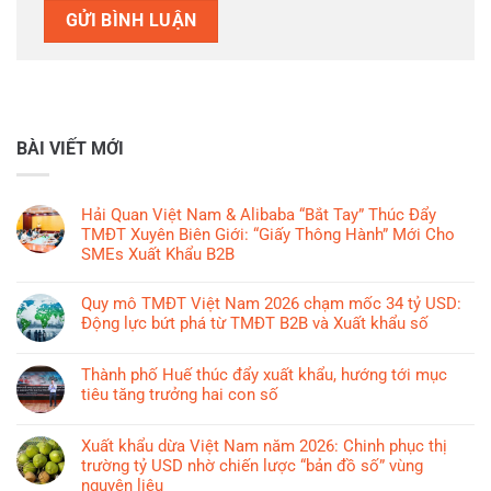
BÀI VIẾT MỚI
Hải Quan Việt Nam & Alibaba “Bắt Tay” Thúc Đẩy
TMĐT Xuyên Biên Giới: “Giấy Thông Hành” Mới Cho
SMEs Xuất Khẩu B2B
Không
có
Quy mô TMĐT Việt Nam 2026 chạm mốc 34 tỷ USD:
bình
Động lực bứt phá từ TMĐT B2B và Xuất khẩu số
luận
Không
ở
có
Thành phố Huế thúc đẩy xuất khẩu, hướng tới mục
Hải
bình
tiêu tăng trưởng hai con số
Quan
luận
Việt
Không
ở
Nam
có
Xuất khẩu dừa Việt Nam năm 2026: Chinh phục thị
Quy
&
bình
trường tỷ USD nhờ chiến lược “bản đồ số” vùng
mô
Alibaba
luận
nguyên liệu
TMĐT