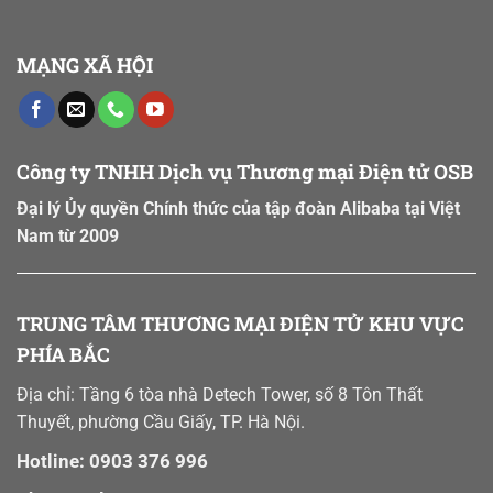
vùng
Xuất
nguyên
và
liệu
Chiến
MẠNG XÃ HỘI
Lược
“Xanh”
trên
Sàn
B2B
Công ty TNHH Dịch vụ Thương mại Điện tử OSB
Đại lý Ủy quyền Chính thức của tập đoàn Alibaba tại Việt
Nam từ 2009
TRUNG TÂM THƯƠNG MẠI ĐIỆN TỬ KHU VỰC
PHÍA BẮC
Địa chỉ: Tầng 6 tòa nhà Detech Tower, số 8 Tôn Thất
Thuyết, phường Cầu Giấy, TP. Hà Nội.
Hotline: 0903 376 996