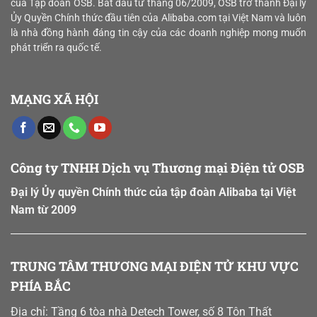
Ưu
của Tập đoàn
OSB. Bắt đầu từ tháng
06/2009
, OSB trở thành
Đại lý
lược
Hóa
Ủy Quyền Chính thức đầu tiên của Alibaba.com tại Việt Nam và luôn
“bản
Năng
là nhà đồng hành đáng tin cậy của các doanh nghiệp mong muốn
đồ
Lực
số”
phát triển ra quốc tế.
Sản
vùng
Xuất
nguyên
và
liệu
Chiến
MẠNG XÃ HỘI
Lược
“Xanh”
trên
Sàn
B2B
Công ty TNHH Dịch vụ Thương mại Điện tử OSB
Đại lý Ủy quyền Chính thức của tập đoàn Alibaba tại Việt
Nam từ 2009
TRUNG TÂM THƯƠNG MẠI ĐIỆN TỬ KHU VỰC
PHÍA BẮC
Địa chỉ: Tầng 6 tòa nhà Detech Tower, số 8 Tôn Thất