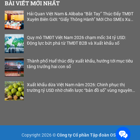
BÀI VIẾT MỚI NHẤT
Hải Quan Việt Nam & Alibaba “Bắt Tay” Thúc Đẩy TMĐT
Xuyên Biên Giới: “Giấy Thông Hành” Mới Cho SMEs Xuất
Khẩu B2B
Quy mô TMĐT Việt Nam 2026 chạm mốc 34 tỷ USD:
Động lực bứt phá từ TMĐT B2B và Xuất khẩu số
Thành phố Huế thúc đẩy xuất khẩu, hướng tới mục tiêu
tăng trưởng hai con số
Xuất khẩu dừa Việt Nam năm 2026: Chinh phục thị
trường tỷ USD nhờ chiến lược “bản đồ số” vùng nguyên
liệu
Copyright 2026 ©
Công ty Cổ phần Tập đoàn OSB