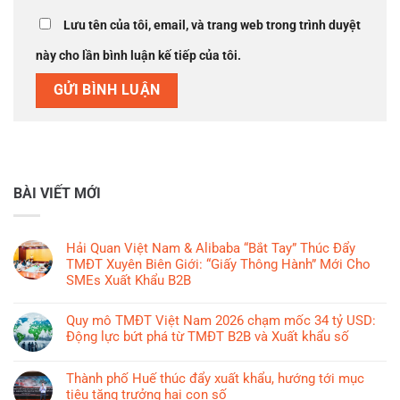
Lưu tên của tôi, email, và trang web trong trình duyệt
này cho lần bình luận kế tiếp của tôi.
BÀI VIẾT MỚI
Hải Quan Việt Nam & Alibaba “Bắt Tay” Thúc Đẩy
TMĐT Xuyên Biên Giới: “Giấy Thông Hành” Mới Cho
SMEs Xuất Khẩu B2B
Không
có
Quy mô TMĐT Việt Nam 2026 chạm mốc 34 tỷ USD:
bình
Động lực bứt phá từ TMĐT B2B và Xuất khẩu số
luận
Không
ở
có
Thành phố Huế thúc đẩy xuất khẩu, hướng tới mục
Hải
bình
tiêu tăng trưởng hai con số
Quan