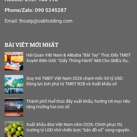
Phone/Zalo: 090 5245287
Email:
thoatp@osbholding.com
BÀI VIẾT MỚI NHẤT
Hải Quan Việt Nam & Alibaba “Bắt Tay” Thúc Đẩy TMĐT
Xuyên Biên Giới: “Giấy Thông Hành” Mới Cho SMEs Xuất
Khẩu B2B
Quy mô TMĐT Việt Nam 2026 chạm mốc 34 tỷ USD:
Động lực bứt phá từ TMĐT B2B và Xuất khẩu số
Thành phố Huế thúc đẩy xuất khẩu, hướng tới mục tiêu
tăng trưởng hai con số
Xuất khẩu dừa Việt Nam năm 2026: Chinh phục thị
trường tỷ USD nhờ chiến lược “bản đồ số” vùng nguyên
liệu