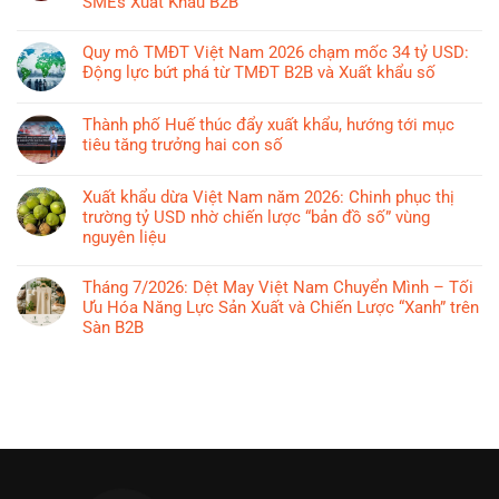
SMEs Xuất Khẩu B2B
Không
có
Quy mô TMĐT Việt Nam 2026 chạm mốc 34 tỷ USD:
bình
Động lực bứt phá từ TMĐT B2B và Xuất khẩu số
luận
Không
ở
có
Thành phố Huế thúc đẩy xuất khẩu, hướng tới mục
Hải
bình
tiêu tăng trưởng hai con số
Quan
luận
Việt
Không
ở
Nam
có
Xuất khẩu dừa Việt Nam năm 2026: Chinh phục thị
Quy
&
bình
trường tỷ USD nhờ chiến lược “bản đồ số” vùng
mô
Alibaba
luận
nguyên liệu
TMĐT
“Bắt
ở
Việt
Không
Tay”
Thành
Nam
có
Tháng 7/2026: Dệt May Việt Nam Chuyển Mình – Tối
Thúc
phố
2026
bình
Ưu Hóa Năng Lực Sản Xuất và Chiến Lược “Xanh” trên
Đẩy
Huế
chạm
luận
Sàn B2B
TMĐT
thúc
mốc
ở
Xuyên
đẩy
Không
34
Xuất
Biên
xuất
có
tỷ
khẩu
Giới:
khẩu,
bình
USD:
dừa
“Giấy
hướng
luận
Động
Việt
Thông
tới
ở
lực
Nam
Hành”
mục
Tháng
bứt
năm
Mới
tiêu
7/2026:
phá
2026:
Cho
tăng
Dệt