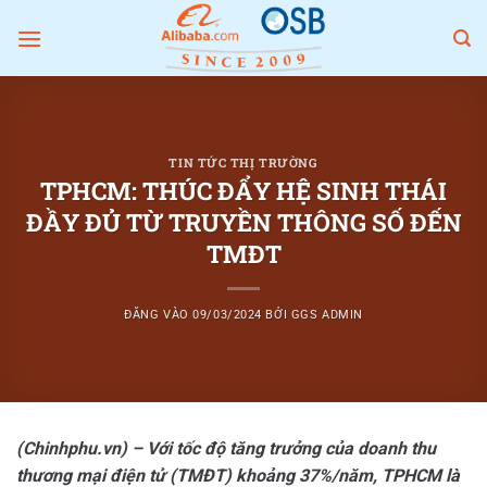
Bỏ
qua
nội
dung
TIN TỨC THỊ TRƯỜNG
TPHCM: THÚC ĐẨY HỆ SINH THÁI
ĐẦY ĐỦ TỪ TRUYỀN THÔNG SỐ ĐẾN
TMĐT
ĐĂNG VÀO
09/03/2024
BỞI
GGS ADMIN
(Chinhphu.vn) – Với tốc độ tăng trưởng của doanh thu
thương mại điện tử (TMĐT) khoảng 37%/năm, TPHCM là