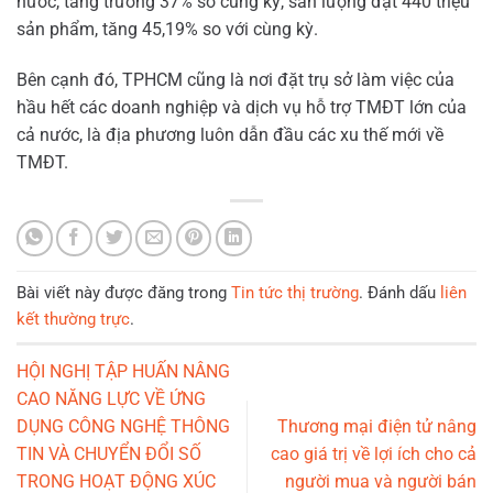
nước, tăng trưởng 37% so cùng kỳ, sản lượng đạt 440 triệu
sản phẩm, tăng 45,19% so với cùng kỳ.
Bên cạnh đó, TPHCM cũng là nơi đặt trụ sở làm việc của
hầu hết các doanh nghiệp và dịch vụ hỗ trợ TMĐT lớn của
cả nước, là địa phương luôn dẫn đầu các xu thế mới về
TMĐT.
Bài viết này được đăng trong
Tin tức thị trường
. Đánh dấu
liên
kết thường trực
.
HỘI NGHỊ TẬP HUẤN NÂNG
CAO NĂNG LỰC VỀ ỨNG
DỤNG CÔNG NGHỆ THÔNG
Thương mại điện tử nâng
TIN VÀ CHUYỂN ĐỔI SỐ
cao giá trị về lợi ích cho cả
TRONG HOẠT ĐỘNG XÚC
người mua và người bán