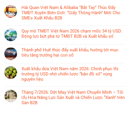
Hải Quan Việt Nam & Alibaba “Bắt Tay” Thúc Đẩy
TMĐT Xuyên Biên Giới: “Giấy Thông Hành” Mới Cho
SMEs Xuất Khẩu B2B
Không
có
Quy mô TMĐT Việt Nam 2026 chạm mốc 34 tỷ USD:
bình
Động lực bứt phá từ TMĐT B2B và Xuất khẩu số
luận
Không
ở
có
Thành phố Huế thúc đẩy xuất khẩu, hướng tới mục
Hải
bình
tiêu tăng trưởng hai con số
Quan
luận
Việt
Không
ở
Nam
có
Xuất khẩu dừa Việt Nam năm 2026: Chinh phục thị
Quy
&
bình
trường tỷ USD nhờ chiến lược “bản đồ số” vùng
mô
Alibaba
luận
nguyên liệu
TMĐT
“Bắt
ở
Việt
Không
Tay”
Thành
Nam
có
Tháng 7/2026: Dệt May Việt Nam Chuyển Mình – Tối
Thúc
phố
2026
bình
Ưu Hóa Năng Lực Sản Xuất và Chiến Lược “Xanh” trên
Đẩy
Huế
chạm
luận
Sàn B2B
TMĐT
thúc
mốc
ở
Xuyên
đẩy
Không
34
Xuất
Biên
xuất
có
tỷ
khẩu
Giới:
khẩu,
bình
USD:
dừa
“Giấy
hướng
luận
Động
Việt
Thông
tới