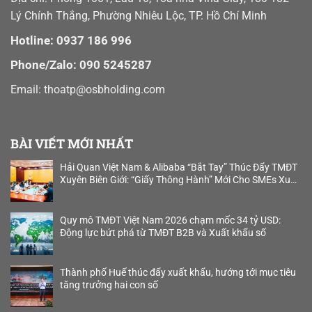
Lý Chính Thắng, Phường Nhiêu Lộc, TP. Hồ Chí Minh
Hotline: 0937 186 996
Phone/Zalo: 090 5245287
Email:
thoatp@osbholding.com
BÀI VIẾT MỚI NHẤT
Hải Quan Việt Nam & Alibaba “Bắt Tay” Thúc Đẩy TMĐT
Xuyên Biên Giới: “Giấy Thông Hành” Mới Cho SMEs Xuất
Khẩu B2B
Quy mô TMĐT Việt Nam 2026 chạm mốc 34 tỷ USD:
Động lực bứt phá từ TMĐT B2B và Xuất khẩu số
Thành phố Huế thúc đẩy xuất khẩu, hướng tới mục tiêu
tăng trưởng hai con số