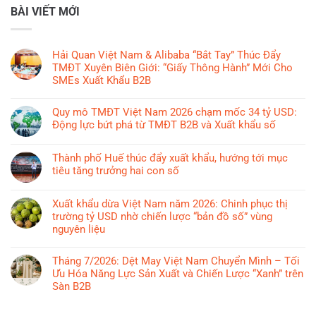
BÀI VIẾT MỚI
Hải Quan Việt Nam & Alibaba “Bắt Tay” Thúc Đẩy
TMĐT Xuyên Biên Giới: “Giấy Thông Hành” Mới Cho
SMEs Xuất Khẩu B2B
Không
có
Quy mô TMĐT Việt Nam 2026 chạm mốc 34 tỷ USD:
bình
Động lực bứt phá từ TMĐT B2B và Xuất khẩu số
luận
Không
ở
có
Thành phố Huế thúc đẩy xuất khẩu, hướng tới mục
Hải
bình
tiêu tăng trưởng hai con số
Quan
luận
Việt
Không
ở
Nam
có
Xuất khẩu dừa Việt Nam năm 2026: Chinh phục thị
Quy
&
bình
trường tỷ USD nhờ chiến lược “bản đồ số” vùng
mô
Alibaba
luận
nguyên liệu
TMĐT
“Bắt
ở
Việt
Không
Tay”
Thành
Nam
có
Tháng 7/2026: Dệt May Việt Nam Chuyển Mình – Tối
Thúc
phố
2026
bình
Ưu Hóa Năng Lực Sản Xuất và Chiến Lược “Xanh” trên
Đẩy
Huế
chạm
luận
Sàn B2B
TMĐT
thúc
mốc
ở
Xuyên
đẩy
Không
34
Xuất
Biên
xuất