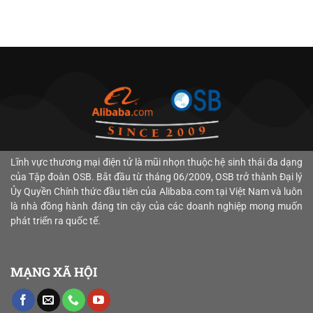
có
tỷ
khẩu
Giới:
khẩu,
bình
USD:
dừa
“Giấy
hướng
luận
Động
Việt
Thông
tới
ở
lực
Nam
Hành”
mục
Tháng
bứt
năm
Mới
tiêu
7/2026:
phá
2026:
Cho
tăng
Dệt
từ
Chinh
SMEs
trưởng
May
TMĐT
phục
Xuất
hai
Việt
B2B
thị
Khẩu
con
Nam
và
trường
B2B
số
Chuyển
Xuất
tỷ
Mình
khẩu
USD
–
số
nhờ
L
ĩnh vực thương mại điện tử là mũi nhọn thuộc hệ sinh thái đa dạng
Tối
chiến
Ưu
của Tập đoàn
OSB. Bắt đầu từ tháng
06/2009
, OSB trở thành
Đại lý
lược
Hóa
Ủy Quyền Chính thức đầu tiên của Alibaba.com tại Việt Nam và luôn
“bản
Năng
là nhà đồng hành đáng tin cậy của các doanh nghiệp mong muốn
đồ
Lực
số”
phát triển ra quốc tế.
Sản
vùng
Xuất
nguyên
và
liệu
Chiến
MẠNG XÃ HỘI
Lược
“Xanh”
trên