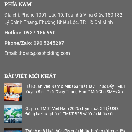
PHÍA NAM
Địa chỉ: Phòng 1001, Lầu 10, Tòa nhà Vina Giầy, 180-182
Lý Chính Thắng, Phường Nhiêu Lộc, TP. Hồ Chí Minh
Hotline: 0937 186 996
Phone/Zalo: 090 5245287
Email:
thoatp@osbholding.com
BÀI VIẾT MỚI NHẤT
Hải Quan Việt Nam & Alibaba “Bắt Tay” Thúc Đẩy TMĐT
Xuyên Biên Giới: “Giấy Thông Hành” Mới Cho SMEs Xuất
Khẩu B2B
Quy mô TMĐT Việt Nam 2026 chạm mốc 34 tỷ USD:
Động lực bứt phá từ TMĐT B2B và Xuất khẩu số
Thành phố Huế thúc đẩy xuất khẩu, hướng tới mục tiêu