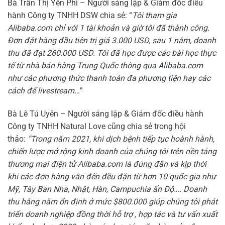
Bà Trần Thị Yến Phi – Người sáng lập & Giám đốc điều
hành Công ty TNHH DSW chia sẻ: “
Tôi tham gia
Alibaba.com chỉ với 1 tài khoản và giờ tôi đã thành công.
Đơn đặt hàng đầu tiên trị giá 3.000 USD, sau 1 năm, doanh
thu đã đạt 260.000 USD. Tôi đã học được các bài học thực
tế từ
nhà bán hàng Trung Quốc
thông qua Alibaba.com
như các phương thức thanh toán đa phương tiện hay các
cách để livestream…
”
Bà Lê Tú Uyên – Người sáng lập & Giám đốc điều hành
Công ty TNHH Natural Love cũng chia sẻ trong hội
thảo:
“Trong năm 2021, khi dịch bệnh tiếp tục hoành hành,
chiến lược mở rộng kinh doanh của chúng tôi trên nền tảng
thương mại điện tử Alibaba.com là đúng đắn và kịp thời
khi các đơn hàng vẫn đến đều đặn từ hơn 10 quốc gia như
Mỹ, Tây Ban Nha, Nhật, Hàn, Campuchia ấn Độ…. Doanh
thu hằng năm ổn định ở mức $800.000 giúp chúng tôi phát
triển doanh nghiệp đồng thời hỗ trợ , hợp tác và tư vấn xuất