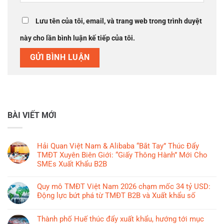
Lưu tên của tôi, email, và trang web trong trình duyệt
này cho lần bình luận kế tiếp của tôi.
BÀI VIẾT MỚI
Hải Quan Việt Nam & Alibaba “Bắt Tay” Thúc Đẩy
TMĐT Xuyên Biên Giới: “Giấy Thông Hành” Mới Cho
SMEs Xuất Khẩu B2B
Không
có
Quy mô TMĐT Việt Nam 2026 chạm mốc 34 tỷ USD:
bình
Động lực bứt phá từ TMĐT B2B và Xuất khẩu số
luận
Không
ở
có
Thành phố Huế thúc đẩy xuất khẩu, hướng tới mục
Hải