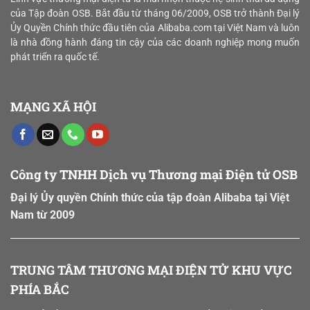
chiến
Ưu
của Tập đoàn
OSB. Bắt đầu từ tháng
06/2009
, OSB trở thành
Đại lý
lược
Hóa
Ủy Quyền Chính thức đầu tiên của Alibaba.com tại Việt Nam và luôn
“bản
Năng
là nhà đồng hành đáng tin cậy của các doanh nghiệp mong muốn
đồ
Lực
số”
phát triển ra quốc tế.
Sản
vùng
Xuất
nguyên
và
liệu
Chiến
MẠNG XÃ HỘI
Lược
“Xanh”
trên
Sàn
B2B
Công ty TNHH Dịch vụ Thương mại Điện tử OSB
Đại lý Ủy quyền Chính thức của tập đoàn Alibaba tại Việt
Nam từ 2009
TRUNG TÂM THƯƠNG MẠI ĐIỆN TỬ KHU VỰC
PHÍA BẮC