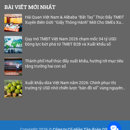
BÀI VIẾT MỚI NHẤT
Hải Quan Việt Nam & Alibaba “Bắt Tay” Thúc Đẩy TMĐT
Xuyên Biên Giới: “Giấy Thông Hành” Mới Cho SMEs Xuất
Khẩu B2B
Quy mô TMĐT Việt Nam 2026 chạm mốc 34 tỷ USD:
Động lực bứt phá từ TMĐT B2B và Xuất khẩu số
Thành phố Huế thúc đẩy xuất khẩu, hướng tới mục tiêu
tăng trưởng hai con số
Xuất khẩu dừa Việt Nam năm 2026: Chinh phục thị
trường tỷ USD nhờ chiến lược “bản đồ số” vùng nguyên
liệu
Copyright 2026 ©
Công ty Cổ phần Tập đoàn OSB