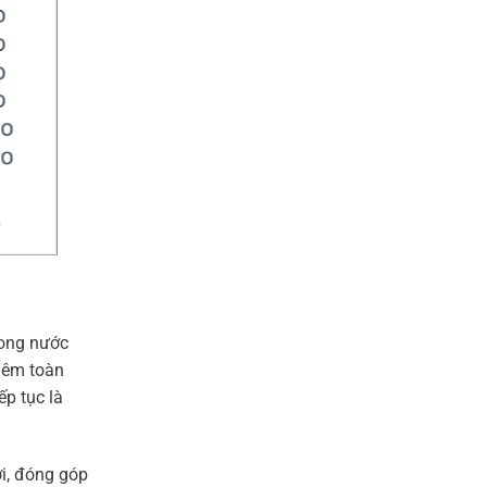
rong nước
thêm toàn
p tục là
ới, đóng góp