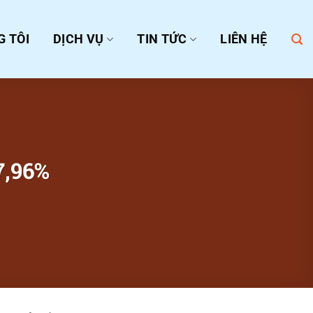
G TÔI
DỊCH VỤ
TIN TỨC
LIÊN HỆ
7,96%