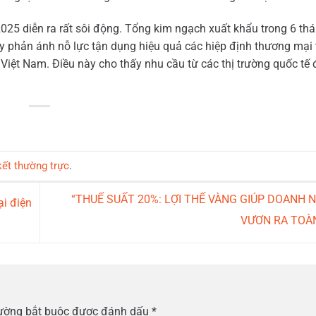
025 diễn ra rất sôi động. Tổng kim ngạch xuất khẩu trong 6 th
ày phản ánh nỗ lực tận dụng hiệu quả các hiệp định thương mại
 Việt Nam. Điều này cho thấy nhu cầu từ các thị trường quốc tế 
kết thường trực
.
“THUẾ SUẤT 20%: LỢI THẾ VÀNG GIÚP DOANH N
ại điện
VƯƠN RA TOÀ
rường bắt buộc được đánh dấu
*