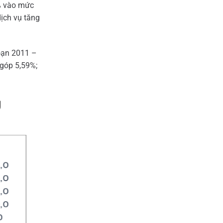
9% vào mức
dịch vụ tăng
oạn 2011 –
 góp 5,59%;