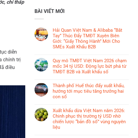
c, chỉ thấp
BÀI VIẾT MỚI
Hải Quan Việt Nam & Alibaba “Bắt
Tay” Thúc Đẩy TMĐT Xuyên Biên
Giới: “Giấy Thông Hành” Mới Cho
SMEs Xuất Khẩu B2B
tục diễn
Không
 chính trị
có
Quy mô TMĐT Việt Nam 2026 chạm
bình
mốc 34 tỷ USD: Động lực bứt phá từ
đã điều
luận
TMĐT B2B và Xuất khẩu số
ở
Không
Hải
có
Thành phố Huế thúc đẩy xuất khẩu,
Quan
bình
hướng tới mục tiêu tăng trưởng hai
Việt
luận
con số
Nam
ở
&
Không
Quy
Alibaba
có
Xuất khẩu dừa Việt Nam năm 2026:
mô
“Bắt
bình
Chinh phục thị trường tỷ USD nhờ
TMĐT
Tay”
luận
chiến lược “bản đồ số” vùng nguyên
Việt
Thúc
ở
liệu
Nam
Đẩy
Thành
2026
Không
TMĐT
phố