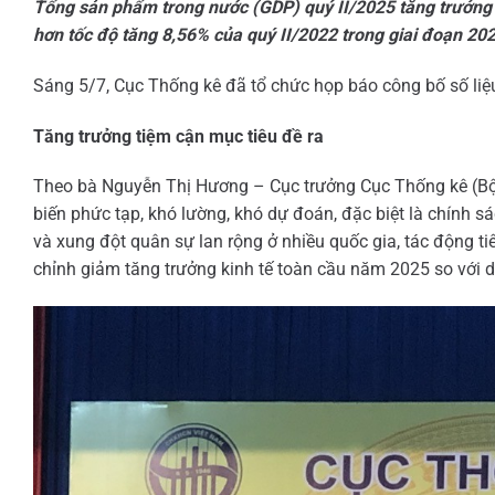
Tổng sản phẩm trong nước (GDP) quý II/2025 tăng trưởng tí
hơn tốc độ tăng 8,56% của quý II/2022 trong giai đoạn 20
Sáng 5/7, Cục Thống kê đã tổ chức họp báo công bố số liệu
Tăng trưởng tiệm cận mục tiêu đề ra
Theo bà Nguyễn Thị Hương – Cục trưởng Cục Thống kê (Bộ Tà
biến phức tạp, khó lường, khó dự đoán, đặc biệt là chính s
và xung đột quân sự lan rộng ở nhiều quốc gia, tác động ti
chỉnh giảm tăng trưởng kinh tế toàn cầu năm 2025 so với d