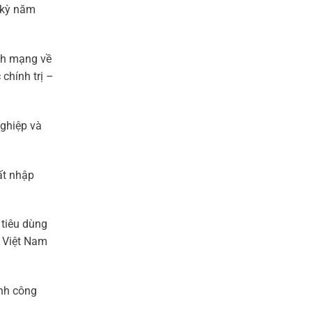
g kỳ năm
ch mạng về
chính trị –
nghiệp và
ất nhập
 tiêu dùng
n Việt Nam
ành công