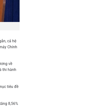
liệu
và
Chiến
Lược
“Xanh”
trên
Sàn
B2B
gắn, cả hệ
ộ máy Chính
 ương về
à thi hành
mục tiêu đề
 tăng 8,56%