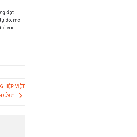
áng đạt
 tự do, mở
đối với
GHIỆP VIỆT
N CẦU”