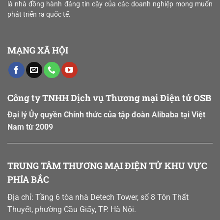
Năng
là nhà đồng hành đáng tin cậy của các doanh nghiệp mong muốn
đồ
Lực
số”
phát triển ra quốc tế.
Sản
vùng
Xuất
nguyên
và
liệu
Chiến
MẠNG XÃ HỘI
Lược
“Xanh”
trên
Sàn
B2B
Công ty TNHH Dịch vụ Thương mại Điện tử OSB
Đại lý Ủy quyền Chính thức của tập đoàn Alibaba tại Việt
Nam từ 2009
TRUNG TÂM THƯƠNG MẠI ĐIỆN TỬ KHU VỰC
PHÍA BẮC
Địa chỉ: Tầng 6 tòa nhà Detech Tower, số 8 Tôn Thất
Thuyết, phường Cầu Giấy, TP. Hà Nội.