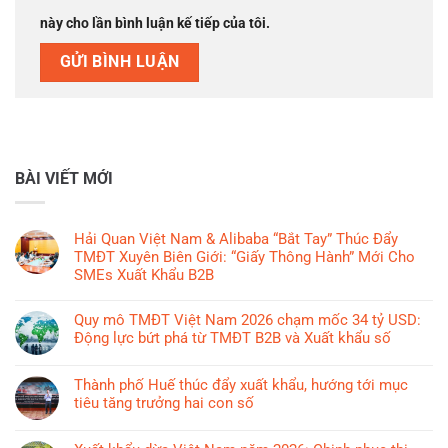
này cho lần bình luận kế tiếp của tôi.
BÀI VIẾT MỚI
Hải Quan Việt Nam & Alibaba “Bắt Tay” Thúc Đẩy
TMĐT Xuyên Biên Giới: “Giấy Thông Hành” Mới Cho
SMEs Xuất Khẩu B2B
Không
có
Quy mô TMĐT Việt Nam 2026 chạm mốc 34 tỷ USD:
bình
Động lực bứt phá từ TMĐT B2B và Xuất khẩu số
luận
Không
ở
có
Thành phố Huế thúc đẩy xuất khẩu, hướng tới mục
Hải
bình
tiêu tăng trưởng hai con số
Quan
luận
Việt
Không
ở
Nam
có