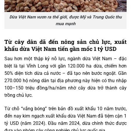
Dừa Việt Nam vươn ra thế giới, được Mỹ và Trung Quốc thu
mua mạnh
Từ cây dân dã đến nông sản chủ lực, xuất
khẩu dừa Việt Nam tiến gần mốc 1 tỷ USD
Sau hơn một thập kỷ nỗ lực, ngành dừa Việt Nam – đặc
biệt là tại Vĩnh Long với gần 120.000 ha dừa, chiếm hơn
50% diện tích dừa cả nước – đã tạo nên bước ngoặt. Gần
270.000 hộ nông dân tại địa phương này hiện có thu nhập
100–150 triệu đồng/ha/năm nhờ cây dừa trở thành cây
trồng chủ lực.
Từ chỗ “vắng bóng” trên bản đồ xuất khẩu 10 năm trước,
đến nay kim ngạch xuất khẩu dừa Việt Nam đã tiệm cận 1
tỷ USD (năm 2024). Đầu năm 2024, dừa chính thức được
đưa vào nhóm cây công nghiệp chủ lực quốc gia.