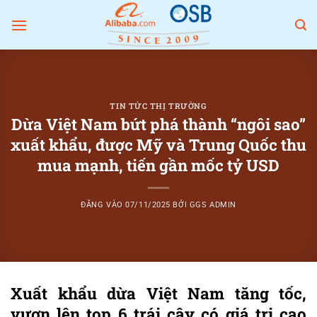
Bỏ
qua
nội
dung
TIN TỨC THỊ TRƯỜNG
Dừa Việt Nam bứt phá thành “ngôi sao”
xuất khẩu, được Mỹ và Trung Quốc thu
mua mạnh, tiến gần mốc tỷ USD
ĐĂNG VÀO
07/11/2025
BỞI
GGS ADMIN
Xuất khẩu dừa Việt Nam tăng tốc,
vươn lên top 6 trái cây có giá trị cao